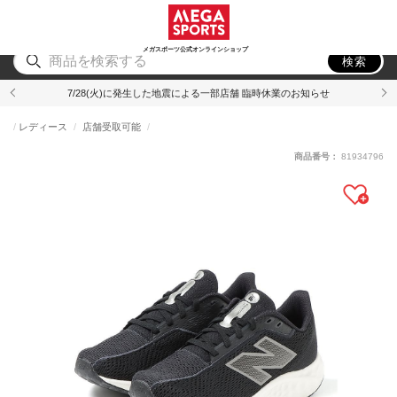
スポーツ
アウトドア
ブランド
アイテム
から探す
から探す
から探す
から探す
メガスポーツ公式オンラインショップ
検索
7/28(火)に発生した地震による一部店舗 臨時休業のお知らせ
レディース
店舗受取可能
商品番号：
81934796