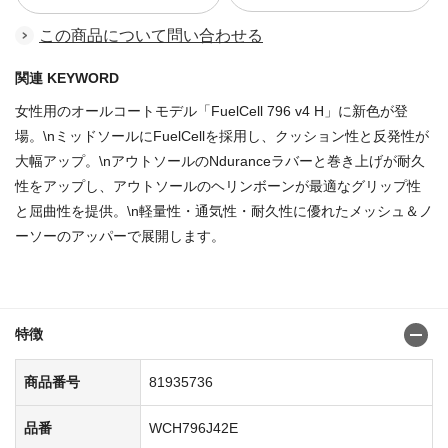
この商品について問い合わせる
関連 KEYWORD
女性用のオールコートモデル「FuelCell 796 v4 H」に新色が登
場。\nミッドソールにFuelCellを採用し、クッション性と反発性が
大幅アップ。\nアウトソールのNduranceラバーと巻き上げが耐久
性をアップし、アウトソールのヘリンボーンが最適なグリップ性
と屈曲性を提供。\n軽量性・通気性・耐久性に優れたメッシュ＆ノ
ーソーのアッパーで展開します。
商品番号：81935710
特徴
商品番号
81935736
品番
WCH796J42E