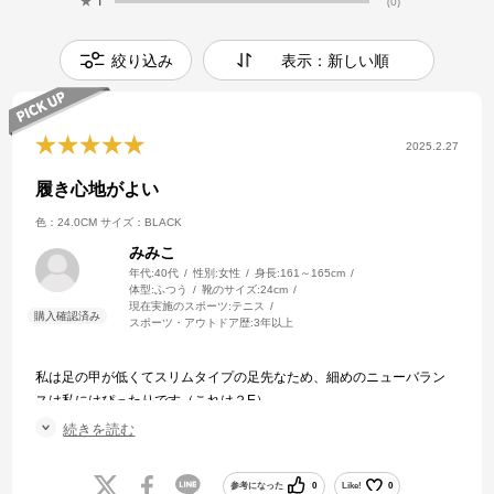
★
1
(0)
絞り込み
表示：新しい順
2025.2.27
履き心地がよい
色：24.0CM
サイズ：BLACK
みみこ
年代:
40代
性別:
女性
身長:
161～165cm
体型:
ふつう
靴のサイズ:
24cm
現在実施のスポーツ:
テニス
スポーツ・アウトドア歴:
3年以上
私は足の甲が低くてスリムタイプの足先なため、細めのニューバラン
スは私にはぴったりです（これは２E）。
フィット感もあり、中で足が動くこともなく 履き心地いいです。
続きを読む
今回かなりお値打ちに購入できて嬉しく思います。
参考になった
0
Like!
0