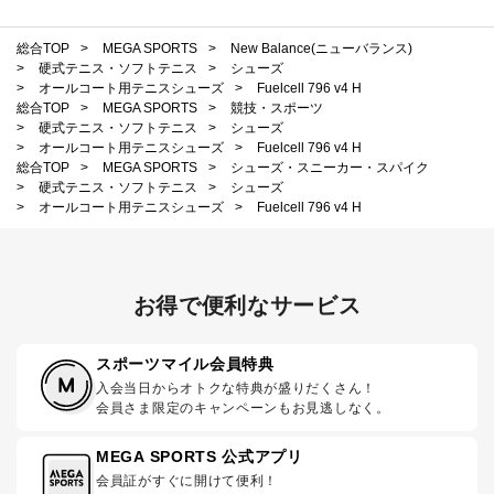
総合TOP
>
MEGA SPORTS
>
New Balance(ニューバランス)
>
硬式テニス・ソフトテニス
>
シューズ
>
オールコート用テニスシューズ
>
Fuelcell 796 v4 H
総合TOP
>
MEGA SPORTS
>
競技・スポーツ
>
硬式テニス・ソフトテニス
>
シューズ
>
オールコート用テニスシューズ
>
Fuelcell 796 v4 H
総合TOP
>
MEGA SPORTS
>
シューズ・スニーカー・スパイク
>
硬式テニス・ソフトテニス
>
シューズ
>
オールコート用テニスシューズ
>
Fuelcell 796 v4 H
お得で便利なサービス
スポーツマイル会員特典
入会当日からオトクな特典が盛りだくさん！
会員さま限定のキャンペーンもお見逃しなく。
MEGA SPORTS 公式アプリ
会員証がすぐに開けて便利！