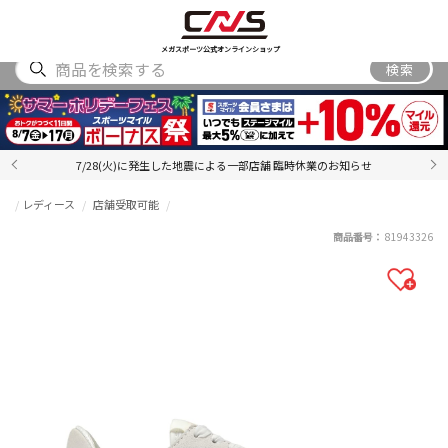
SHOES
WEAR
ACCESSORY
BRAND
RANKING
メガスポーツ公式オンラインショップ
検索
7/28(火)に発生した地震による一部店舗 臨時休業のお知らせ
レディース
店舗受取可能
商品番号：
81943326