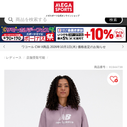
スポーツ
アウトドア
ブランド
アイテム
から探す
から探す
から探す
から探す
メガスポーツ公式オンラインショップ
検索
ワコール CW-X商品 2026年10月1日(木) 価格改定のお知らせ
レディース
店舗受取可能
商品番号：
81944738