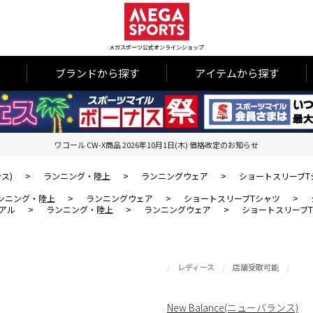
メガスポーツ公式オンラインショップ
ブランドから探す
アイテムから探す
ワコール CW-X商品 2026年10月1日(木) 価格改定のお知らせ
ンス)
>
ランニング・陸上
>
ランニングウェア
>
ショートスリーブT
ンニング・陸上
>
ランニングウェア
>
ショートスリーブTシャツ
>
アル
>
ランニング・陸上
>
ランニングウェア
>
ショートスリーブ
レディース
店舗受取可能
New Balance(ニューバランス)