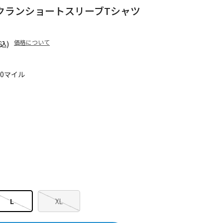
クランショートスリーブTシャツ
価格について
込)
90マイル
L
XL