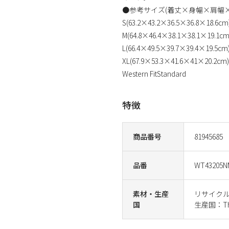
●参考サイズ(着丈×身幅×肩幅
S(63.2×43.2×36.5×36.8×18.6cm
M(64.8×46.4×38.1×38.1×19.1cm
L(66.4×49.5×39.7×39.4×19.5cm
XL(67.9×53.3×41.6×41×20.2cm)
Western FitStandard
特徴
商品番号
81945685
品番
WT43205N
素材・生産
リサイクル
国
生産国：Tha