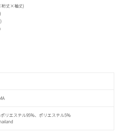
×裄丈×袖丈)
)
)
)
MA
ポリエステル95%、ポリエステル5%
iland