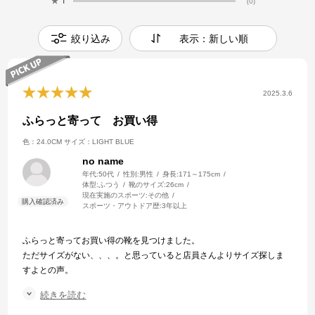
★
1
(0)
絞り込み
表示：新しい順
2025.3.6
ふらっと寄って お買い得
色：24.0CM
サイズ：LIGHT BLUE
no name
年代:
50代
性別:
男性
身長:
171～175cm
体型:
ふつう
靴のサイズ:
26cm
現在実施のスポーツ:
その他
スポーツ・アウトドア歴:
3年以上
ふらっと寄ってお買い得の靴を見つけました。
ただサイズがない、、、。と思っていると店員さんよりサイズ探しま
すよとの声。
ダメもとでお願いすると、店内にはないが全国の在庫ではあるとのこ
続きを読む
と。
そんなことが分かるのかと驚きました。また取り寄せ可能と聞きまし