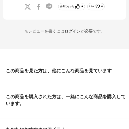
たが、旅行先の店舗であった為、あきらめようとしたところ、アプリ
参考になった
0
Like!
0
での購入ができると聞き今回アプリでの購入を致しました。
また店員さんはアプリの設定から何から全て教えていただき非常に助
かりました。
お名前聞いておればよかったのですが、高知イオンの若い男性スタッ
※レビューを書くには
ログイン
が必要です。
フ様ありがとうございました。
購入した靴を非常に気に入り、雨の日には履きたくないと置いていく
娘が微笑ましく、今後も貴社で購入しようと思います。
この商品を見た方は、他にこんな商品を見ています
この商品を購入された方は、一緒にこんな商品を購入して
います。