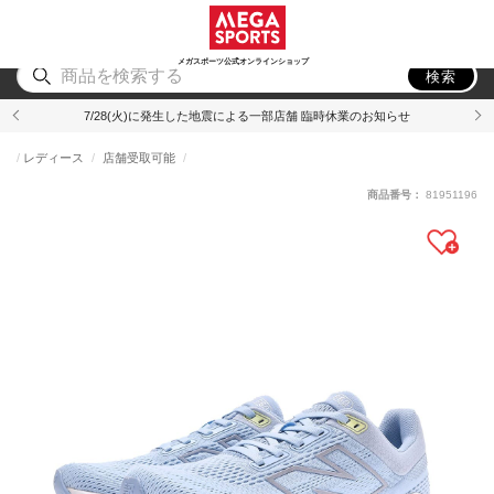
スポーツ
アウトドア
ブランド
アイテム
から探す
から探す
から探す
から探す
メガスポーツ公式オンラインショップ
検索
7/28(火)に発生した地震による一部店舗 臨時休業のお知らせ
レディース
店舗受取可能
商品番号：
81951196