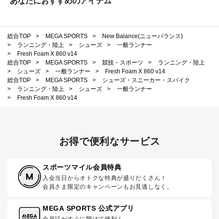
あなたにおすすめのアイテム
総合TOP
>
MEGA SPORTS
>
New Balance(ニューバランス)
>
ランニング・陸上
>
シューズ
>
一般ランナー
>
Fresh Foam X 860 v14
総合TOP
>
MEGA SPORTS
>
競技・スポーツ
>
ランニング・陸上
>
シューズ
>
一般ランナー
>
Fresh Foam X 860 v14
総合TOP
>
MEGA SPORTS
>
シューズ・スニーカー・スパイク
>
ランニング・陸上
>
シューズ
>
一般ランナー
>
Fresh Foam X 860 v14
お得で便利なサービス
スポーツマイル会員特典
入会当日からオトクな特典が盛りだくさん！
会員さま限定のキャンペーンもお見逃しなく。
MEGA SPORTS 公式アプリ