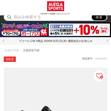
スポーツ
アウトドア
ブランド
アイテム
から探す
から探す
から探す
から探す
メガスポーツ公式オンラインショップ
検索
ワコール CW-X商品 2026年10月1日(木) 価格改定のお知らせ
レディース
店舗受取可能
商品番号：
81951501
SALE