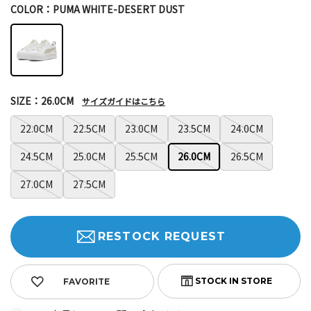
COLOR：PUMA WHITE-DESERT DUST
SIZE：26.0CM
サイズガイドはこちら
22.0CM
22.5CM
23.0CM
23.5CM
24.0CM
24.5CM
25.0CM
25.5CM
26.0CM
26.5CM
27.0CM
27.5CM
RESTOCK REQUEST
FAVORITE