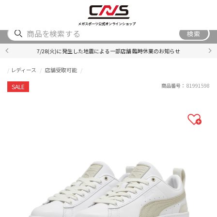
SHOES
WEAR
ACCESSORY
BRAND
RANKING
メガスポーツ公式オンラインショップ
検索
7/28(火)に発生した地震による一部店舗 臨時休業のお知らせ
レディース
店舗受取可能
商品番号：
81991598
SALE