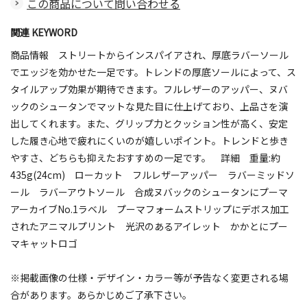
この商品について問い合わせる
関連 KEYWORD
商品情報 ストリートからインスパイアされ、厚底ラバーソール
でエッジを効かせた一足です。トレンドの厚底ソールによって、ス
タイルアップ効果が期待できます。フルレザーのアッパー、ヌバ
ックのシュータンでマットな見た目に仕上げており、上品さを演
出してくれます。また、グリップ力とクッション性が高く、安定
した履き心地で疲れにくいのが嬉しいポイント。トレンドと歩き
やすさ、どちらも抑えたおすすめの一足です。 詳細 重量:約
435g(24cm) ローカット フルレザーアッパー ラバーミッドソ
ール ラバーアウトソール 合成ヌバックのシュータンにプーマ
アーカイブNo.1ラベル プーマフォームストリップにデボス加工
されたアニマルプリント 光沢のあるアイレット かかとにプー
マキャットロゴ
※掲載画像の仕様・デザイン・カラー等が予告なく変更される場
合があります。あらかじめご了承下さい。