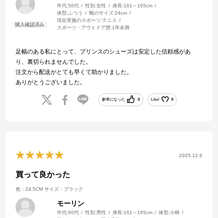
年代:
50代
性別:
女性
身長:
161～165cm
体型:
ふつう
靴のサイズ:
24cm
現在実施のスポーツ:
テニス
スポーツ・アウトドア歴:
1年未満
足幅のある私にとって、プリンスのシューズは安定した信頼感があ
り、裏切られませんでした。
注文から配送がとても早くて助かりました。
ありがとうございました。
参考になった
0
Like!
0
2025.12.6
買って良かった
色：24.5CM
サイズ：ブラック
モーリン
年代:
60代
性別:
男性
身長:
161～165cm
体型:
小柄