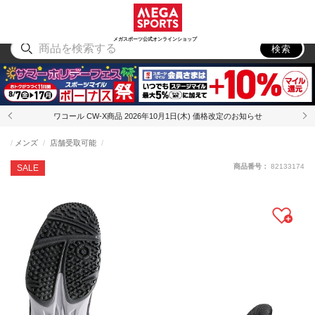
スポーツ
アウトドア
ブランド
アイテム
から探す
から探す
から探す
から探す
メガスポーツ公式オンラインショップ
検索
ワコール CW-X商品 2026年10月1日(木) 価格改定のお知らせ
メンズ
店舗受取可能
商品番号：
82133174
SALE