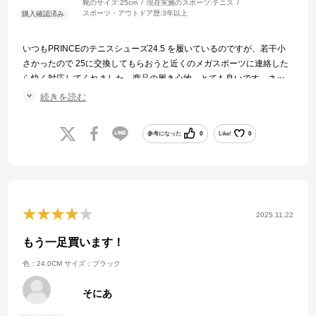
靴のサイズ:
25cm
現在実施のスポーツ:
テニス
スポーツ・アウトドア歴:
3年以上
いつもPRINCEのテニスシューズ24.5 を履いているのですが、若干小
さかったので 25に交換してもらおうと近くのメガスポーツに連絡した
ら快く対応してくれました。商品の履き心地、とても良いです。ネッ
トでの注文も不安がないので、次もメガスポーツを利用したいと思い
続きを読む
ます。
参考になった
0
Like!
0
2025.11.22
もう一足買います！
色：24.0CM
サイズ：ブラック
そにあ