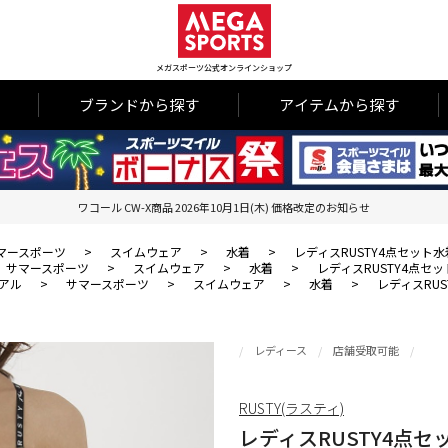
メガスポーツ公式オンラインショップ
ブランドから探す
アイテムから探す
ワコール CW-X商品 2026年10月1日(木) 価格改定のお知らせ
マースポーツ
>
スイムウェア
>
水着
>
レディスRUSTY4点セット水
サマースポーツ
>
スイムウェア
>
水着
>
レディスRUSTY4点セ
アル
>
サマースポーツ
>
スイムウェア
>
水着
>
レディスRU
レディース
店舗受取可能
RUSTY(ラスティ)
レディスRUSTY4点セ