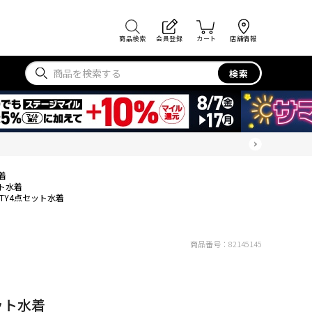
商品検索
会員登録
カート
店舗情報
検索
着
ット水着
STY4点セット水着
商品番号：
82145145
ット水着