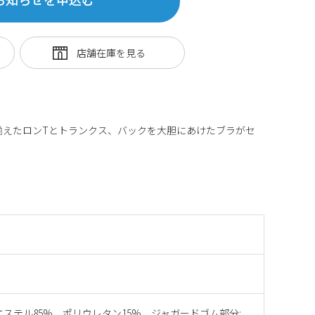
揃えたロンTとトランクス、バックを大胆にあけたブラがセ
エステル85% ポリウレタン15% ジャガードゴム部分: