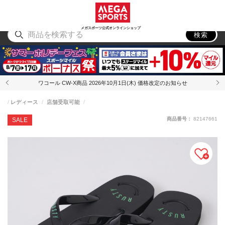
スポーツ
アウトドア
ブランド
アイテム
から探す
から探す
から探す
から探す
メガスポーツ公式オンラインショップ
検索
ワコール CW-X商品 2026年10月1日(木) 価格改定のお知らせ
レディース
店舗受取可能
商品番号：
82147661
SALE