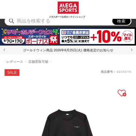
スポーツ
アウトドア
ブランド
アイテム
から探す
から探す
から探す
から探す
メガスポーツ公式オンラインショップ
検索
ゴールドウィン商品 2026年8月25日(火) 価格改定のお知らせ
レディース
店舗受取可能
商品番号：
82153776
SALE