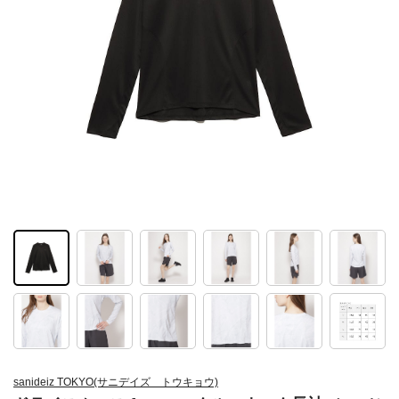
sanideiz TOKYO(サニデイズ トウキョウ)