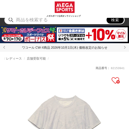
スポーツ
アウトドア
ブランド
アイテム
から探す
から探す
から探す
から探す
メガスポーツ公式オンラインショップ
検索
ワコール CW-X商品 2026年10月1日(木) 価格改定のお知らせ
レディース
店舗受取可能
商品番号：
82153941