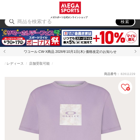
スポーツ
アウトドア
ブランド
アイテム
から探す
から探す
から探す
から探す
メガスポーツ公式オンラインショップ
検索
ワコール CW-X商品 2026年10月1日(木) 価格改定のお知らせ
レディース
店舗受取可能
商品番号：
82611229