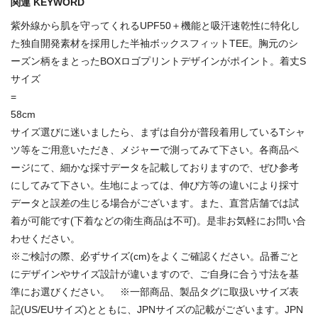
関連 KEYWORD
紫外線から肌を守ってくれるUPF50＋機能と吸汗速乾性に特化し
た独自開発素材を採用した半袖ボックスフィットTEE。胸元のシ
ーズン柄をまとったBOXロゴプリントデザインがポイント。着丈S
サイズ
=
58cm
サイズ選びに迷いましたら、まずは自分が普段着用しているTシャ
ツ等をご用意いただき、メジャーで測ってみて下さい。各商品ペ
ージにて、細かな採寸データを記載しておりますので、ぜひ参考
にしてみて下さい。生地によっては、伸び方等の違いにより採寸
データと誤差の生じる場合がございます。また、直営店舗では試
着が可能です(下着などの衛生商品は不可)。是非お気軽にお問い合
わせください。
※ご検討の際、必ずサイズ(cm)をよくご確認ください。品番ごと
にデザインやサイズ設計が違いますので、ご自身に合う寸法を基
準にお選びください。 ※一部商品、製品タグに取扱いサイズ表
記(US/EUサイズ)とともに、JPNサイズの記載がございます。JPN