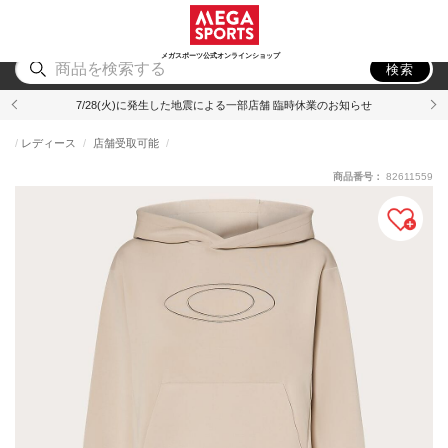
スポーツ
アウトドア
ブランド
アイテム
から探す
から探す
から探す
から探す
メガスポーツ公式オンラインショップ
検索
7/28(火)に発生した地震による一部店舗 臨時休業のお知らせ
レディース
店舗受取可能
商品番号：
82611559