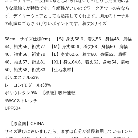
スフーディー。一度触れると忘れられないしっとりした産毛のよ
うな肌触りが特徴です。伸縮性がいいのでワークアウトのみなら
ず、デイリーウェアとしても活躍してくれます。胸元のトーナル
の刺繍ロゴもさりげないポイントです。着丈Sサイズ
=
58cm サイズ仕様(cm) 【S】身丈58.6、着丈56、身幅48、肩幅
44、袖丈55、裄丈77 【M】身丈60.6、着丈58、身幅50、肩幅
46、袖丈56、裄丈79 【L】身丈62.6、着丈60、身幅52、肩幅
48、袖丈57、裄丈81 【XL】身丈64.6、着丈62、身幅54、肩幅
50、袖丈58、裄丈83 【生地素材】
ポリエステル53%
レーヨン(モダール)38%
ポリウレタン9% 【機能】吸汗速乾
4WAYストレッチ
UPF50+
【原産国】CHINA
サイズ選びに迷いましたら、まずは自分が普段着用しているTシャ