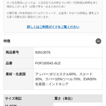
※ご注文商品によっては、１点注文でも出荷までに4日～7日程度お時間を頂く
場合もございます（お取り寄せ・おまとめのため）
※繁忙期（年末年始やゴールデンウィーク、お盆等）やセール時期は, 通常より
も多く日数を頂く場合がございます。
詳しくはご利用ガイドをご覧ください
特徴
商品番号
82613076
品番
FOF100541-6LE
素材・生産国
アッパー:ポリエステル60%、スエード
30%、ラバー10%/ソール:70%、EVA30%
生産国：インドネシア
サイズ表記
重さ（単位）
11.0CM
..