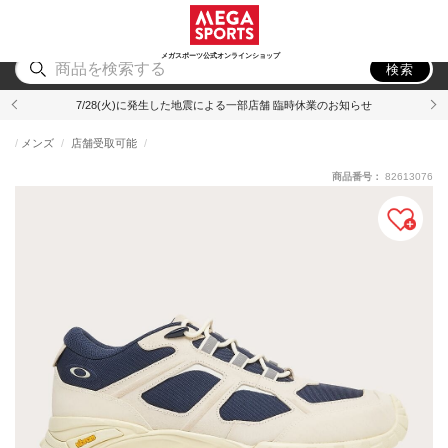
スポーツ
アウトドア
ブランド
アイテム
から探す
から探す
から探す
から探す
メガスポーツ公式オンラインショップ
検索
7/28(火)に発生した地震による一部店舗 臨時休業のお知らせ
メンズ
店舗受取可能
商品番号：
82613076