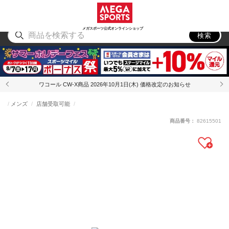
スポーツ
アウトドア
ブランド
アイテム
から探す
から探す
から探す
から探す
メガスポーツ公式オンラインショップ
検索
ワコール CW-X商品 2026年10月1日(木) 価格改定のお知らせ
メンズ
店舗受取可能
商品番号：
82615501