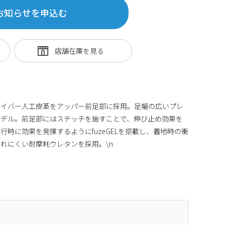
お知らせを申込む
ァイバー人工皮革をアッパー前足部に採用。足幅の広いプレ
モデル。前足部にはステッチを施すことで、伸び止め効果を
時に効果を発揮するようにfuzeGELを搭載し、着地時の衝
れにくい耐摩耗ウレタンを採用。\n
52084061753