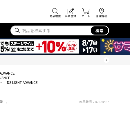
商品検索
会員登録
カート
店舗情報
検索
 ADVANCE
DVANCE
>
DS LIGHT ADVANCE
能
商品番号：
82628587