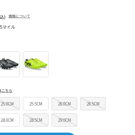
価格について
込)
85マイル
はこちら
25.0CM
25.5CM
26.0CM
26.5CM
28.0CM
28.5CM
29.0CM