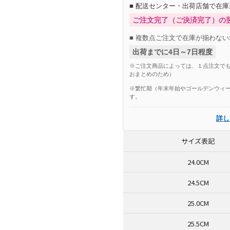
■ 配送センター・出荷店舗で在
ご注文完了（ご決済完了）の
■ 複数点ご注文で在庫が揃わない
出荷までに4日～7日程度
※ご注文商品によっては、１点注文でも
おまとめのため）
※繁忙期（年末年始やゴールデンウィー
す。
詳し
サイズ表記
24.0CM
24.5CM
25.0CM
25.5CM