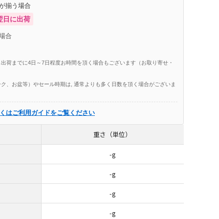
庫が揃う場合
翌日に出荷
場合
出荷までに4日～7日程度お時間を頂く場合もございます（お取り寄せ・
ク、お盆等）やセール時期は, 通常よりも多く日数を頂く場合がございま
くはご利用ガイドをご覧ください
重さ（単位）
-g
-g
-g
-g