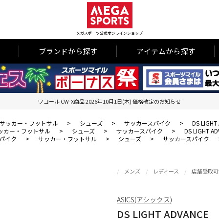
メガスポーツ公式オンラインショップ
ブランドから探す
アイテムから探す
ワコール CW-X商品 2026年10月1日(木) 価格改定のお知らせ
サッカー・フットサル
>
シューズ
>
サッカースパイク
>
DS LIGHT
ッカー・フットサル
>
シューズ
>
サッカースパイク
>
DS LIGHT A
パイク
>
サッカー・フットサル
>
シューズ
>
サッカースパイク
メンズ
レディース
店舗受取可
ASICS(アシックス)
DS LIGHT ADVANCE