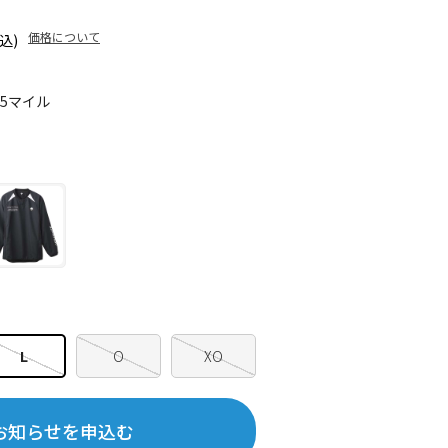
価格について
込)
45マイル
L
O
XO
お知らせを申込む