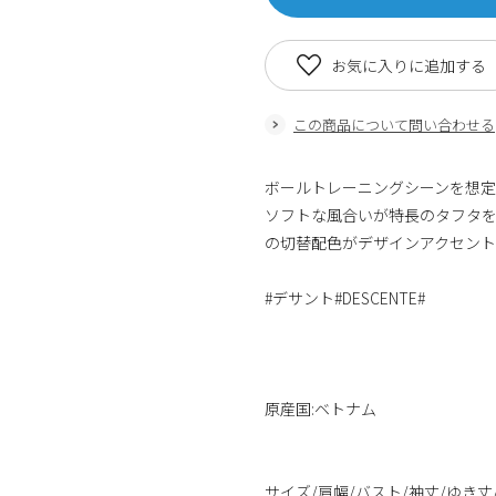
お気に入りに追加する
この商品について問い合わせる
ボールトレーニングシーンを想
ソフトな風合いが特長のタフタ
の切替配色がデザインアクセント
#デサント#DESCENTE#
原産国:ベトナム
サイズ/肩幅/バスト/袖丈/ゆき丈/着丈 S/-/1