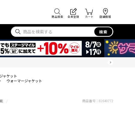
商品検索
会員登録
カート
店舗情報
検索
ジャケット
>
ウォーマージャケット
能
商品番号：
82640772