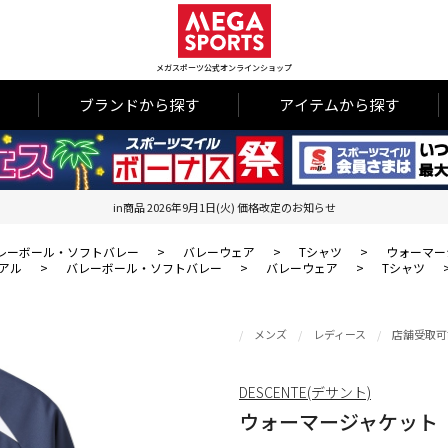
メガスポーツ公式オンラインショップ
ブランドから探す
アイテムから探す
in商品 2026年9月1日(火) 価格改定のお知らせ
レーボール・ソフトバレー
>
バレーウェア
>
Tシャツ
>
ウォーマー
アル
>
バレーボール・ソフトバレー
>
バレーウェア
>
Tシャツ
メンズ
レディース
店舗受取可
DESCENTE(デサント)
ウォーマージャケット