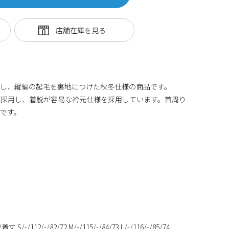
定し、縦編の起毛を裏地につけた秋冬仕様の商品です。
を採用し、着脱が容易な衿元仕様を採用しています。首周り
です。
12/-/82/72 M/-/115/-/84/73 L/-/116/-/85/74