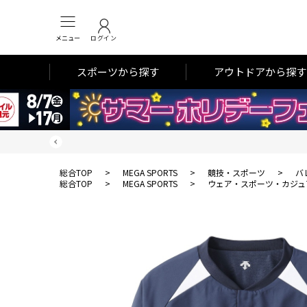
メニュー
ログイン
スポーツから探す
アウトドアから探す
総合TOP
>
MEGA SPORTS
>
競技・スポーツ
>
バ
総合TOP
>
MEGA SPORTS
>
ウェア・スポーツ・カジュ