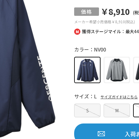
￥8,910
(税
メーカー希望小売価格
￥8,910(税込)
獲得ステージマイル：最大
4
カラー：NV00
サイズ：L
サイズガイドはこちら
S
M
入荷