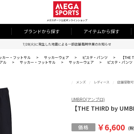
メガスポーツ公式オンラインショップ
ブランドから探す
アイテムから探す
7/28(火)に発生した地震による一部店舗 臨時休業のお知らせ
ッカー・フットサル
>
サッカーウェア
>
ピステ・パンツ
>
【THE
アル
>
サッカー・フットサル
>
サッカーウェア
>
ピステ・パンツ
メンズ
レディース
店舗受取可
UMBRO(アンブロ)
【THE THIRD by
￥6,600
(税