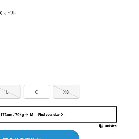
30マイル
L
O
XO
173cm / 70kg
M
Find your size