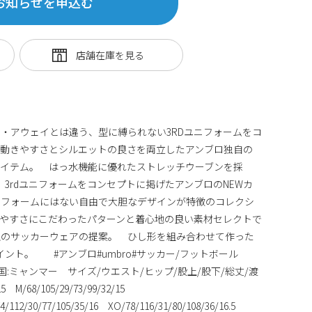
お知らせを申込む
・アウェイとは違う、型に縛られない3RDユニフォームをコ
 動きやすさとシルエットの良さを両立したアンブロ独自の
アイテム。 はっ水機能に優れたストレッチウーブンを採
mbro 3rdユニフォームをコンセプトに掲げたアンブロのNEWカ
ニフォームにはない自由で大胆なデザインが特徴のコレクシ
やすさにこだわったパターンと着心地の良い素材セレクトで
上のサッカーウェアの提案。 ひし形を組み合わせて作った
ポイント。 #アンブロ#umbro#サッカー/フットボール
:ミャンマー サイズ/ウエスト/ヒップ/股上/股下/総丈/渡
5 M/68/105/29/73/99/32/15
4/112/30/77/105/35/16 XO/78/116/31/80/108/36/16.5