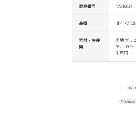
商品番号
82646639
品番
UF4FPZ30M
素材・生産
表地:ポリ
国
テル100%
生産国：-
Hip
Thickness 