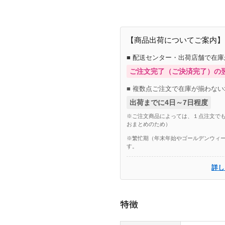
【商品出荷についてご案内】
■ 配送センター・出荷店舗で在
ご注文完了（ご決済完了）の
■ 複数点ご注文で在庫が揃わない
出荷までに4日～7日程度
※ご注文商品によっては、１点注文でも
おまとめのため）
※繁忙期（年末年始やゴールデンウィー
す。
詳し
特徴