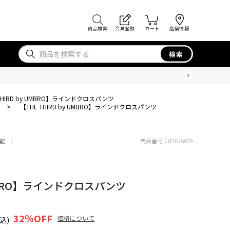
商品検索
会員登録
カート
店舗情報
検索
 THIRD by UMBRO】ラインドクロスパンツ
>
【THE THIRD by UMBRO】ラインドクロスパンツ
能
商品番号：
82646639
 UMBRO】ラインドクロスパンツ
32
％OFF
価格について
込)