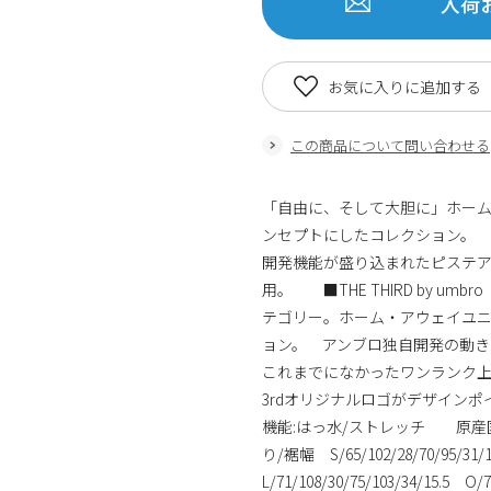
入荷
お気に入りに追加する
この商品について問い合わせる
「自由に、そして大胆に」ホーム
ンセプトにしたコレクション。
開発機能が盛り込まれたピステ
用。 ■THE THIRD by u
テゴリー。ホーム・アウェイユ
ョン。 アンブロ独自開発の動き
これまでになかったワンランク
3rdオリジナルロゴがデザイン
機能:はっ水/ストレッチ 原産国
り/裾幅 S/65/102/28/70/95/31/1
L/71/108/30/75/103/34/15.5 O/7