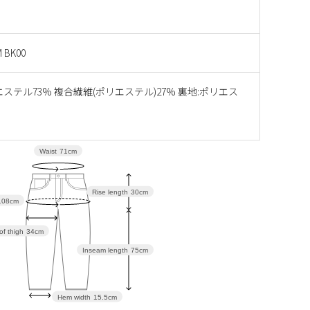
 BK00
エステル73% 複合繊維(ポリエステル)27% 裏地:ポリエス
Waist
71cm
Rise length
30cm
108cm
of thigh
34cm
Inseam length
75cm
Hem width
15.5cm