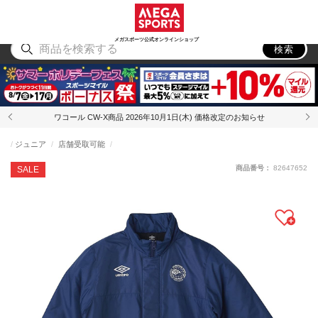
スポーツ
アウトドア
ブランド
アイテム
から探す
から探す
から探す
から探す
メガスポーツ公式オンラインショップ
検索
ワコール CW-X商品 2026年10月1日(木) 価格改定のお知らせ
ジュニア
店舗受取可能
商品番号：
82647652
SALE