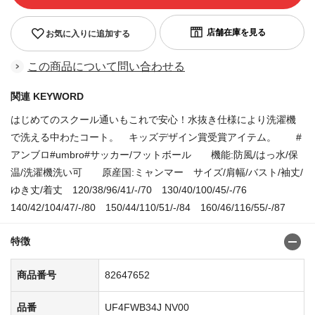
お気に入りに追加する
この商品について問い合わせる
関連 KEYWORD
はじめてのスクール通いもこれで安心！水抜き仕様により洗濯機
で洗える中わたコート。 キッズデザイン賞受賞アイテム。 #
アンブロ#umbro#サッカー/フットボール 機能:防風/はっ水/保
温/洗濯機洗い可 原産国:ミャンマー サイズ/肩幅/バスト/袖丈/
ゆき丈/着丈 120/38/96/41/-/70 130/40/100/45/-/76
140/42/104/47/-/80 150/44/110/51/-/84 160/46/116/55/-/87
特徴
商品番号
82647652
品番
UF4FWB34J NV00