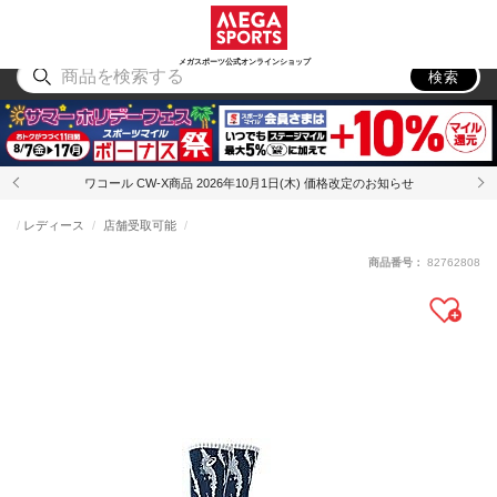
スポーツ
アウトドア
ブランド
アイテム
から探す
から探す
から探す
から探す
メガスポーツ公式オンラインショップ
検索
ワコール CW-X商品 2026年10月1日(木) 価格改定のお知らせ
レディース
店舗受取可能
商品番号：
82762808