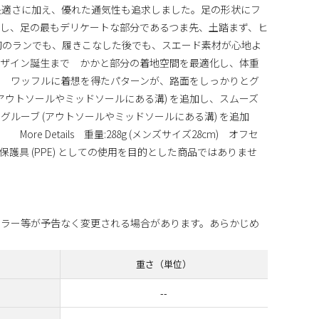
快適さに加え、優れた通気性も追求しました。足の形状にフ
し、足の最もデリケートな部分であるつま先、土踏まず、ヒ
初のランでも、履きこなした後でも、スエード素材が心地よ
ザイン誕生まで かかと部分の着地空間を最適化し、体重
。 ワッフルに着想を得たパターンが、路面をしっかりとグ
アウトソールやミッドソールにある溝) を追加し、スムーズ
ルーブ (アウトソールやミッドソールにある溝) を追加
e Details 重量:288g (メンズサイズ28cm) オフセ
人用保護具 (PPE) としての使用を目的とした商品ではありませ
カラー等が予告なく変更される場合があります。あらかじめ
重さ（単位）
--