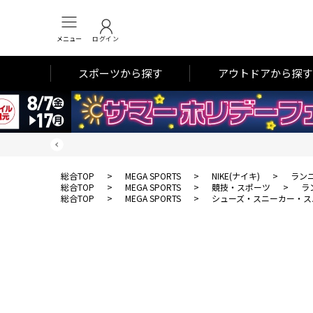
メニュー
ログイン
スポーツから探す
アウトドアから探す
総合TOP
>
MEGA SPORTS
>
NIKE(ナイキ)
>
ラン
総合TOP
>
MEGA SPORTS
>
競技・スポーツ
>
ラ
総合TOP
>
MEGA SPORTS
>
シューズ・スニーカー・ス