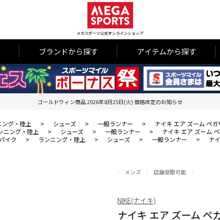
メガスポーツ公式オンラインショップ
ブランドから探す
アイテムから探す
ゴールドウィン商品 2026年8月25日(火) 価格改定のお知らせ
ニング・陸上
>
シューズ
>
一般ランナー
>
ナイキ エア ズーム ペガサ
ンニング・陸上
>
シューズ
>
一般ランナー
>
ナイキ エア ズーム ペ
パイク
>
ランニング・陸上
>
シューズ
>
一般ランナー
>
ナイ
メンズ
店舗受取可能
NIKE(ナイキ)
ナイキ エア ズーム ペガ