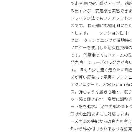
で走る際に安定感がアップ。 適
み出すたびに安定感を実感できます。
トライク走法でもフォアフット
ズです。 長距離にも短距離にも
トします。 クッション性:中
グに。 クッショニングが着地時の衝
ノロジーを使用した耐久性抜群
です。 何度走ってもフォーム
発力:高 シューズの反発力が高
す。 ほんの少し速く走りたい場
ズが軽い反発力で足裏をプッシュ。こ
テクノロジーと、2つのZoom A
ス。弾むような履き心地と、蹴
ット感と履き心地 高度に調整
ット感を追求。 足中央部のスト
形状の土踏まずにも対応します。 Pe
ーズ内部の機能から改良点を考
外から締め付けられるような感