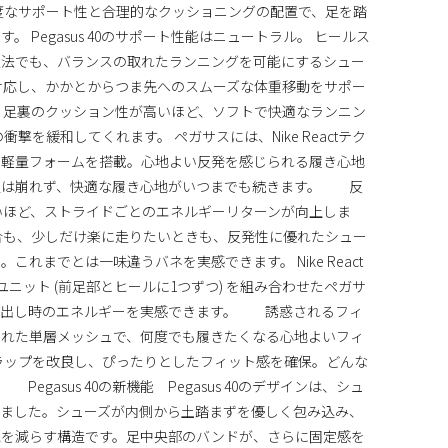
度なサポート性と合理的なクッショニングの配置で、足を踏
 Pegasus 40のサポート性能はニュートラル。 ヒールス
走法でも、バランスの取れたランニングを可能にするシュー
対応し、かかとからつま先へのスムーズな体重移動をサポー
 足裏のクッション性が高いほど、ソフトで快適なランニン
撃を緩和してくれます。 ペガサスには、Nike Reactテク
の軽量フォームを搭載。心地よい反発を感じられる履き心地
の型は崩れず、快適な履き心地がいつまでも続きます。 反
いほど、ストライドごとのエネルギーリターンが向上しま
合も、少しだけ楽に走りたいときも、反発性に優れたシュー
れまでとは一味違うバネを実感できます。 Nike React
irユニット (前足部とヒールに1つずつ) を組み合わせたペガサ
り出し時のエネルギーを実感できます。 誘惑されるフィ
された単層メッシュで、何度でも履きたくなる心地よいフィ
ラップを改良し、ぴったりとしたフィット感を確保。どんな
gasus 40の新機能 Pegasus 40のデザインは、シュ
えました。シューズが内側から土踏まずを優しく包み込み、
覚を減らす構造です。足中央部のバンドが、さらに固定感を