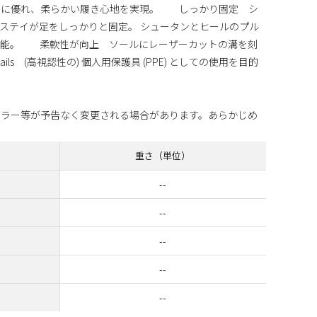
力に優れ、柔らかい履き心地を実現。 しっかり固定 シ
ステイが足をしっかりと固定。 シュータンとヒールのプル
可能。 柔軟性が向上 ソールにレーザーカットの溝を刻
ils (高視認性の) 個人用保護具 (PPE) としての使用を目的
カラー等が予告なく変更される場合があります。あらかじめ
重さ（単位）
--
--
--
--
--