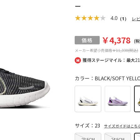
ー
4.0
（1）
レ
￥4,378
(税
メーカー希望小売価格
￥11,330(税込)
獲得ステージマイル：最大
2
カラー：BLACK/SOFT YELLO
サイズ：23
サイズガイドはこち
23.5CM
24.5CM