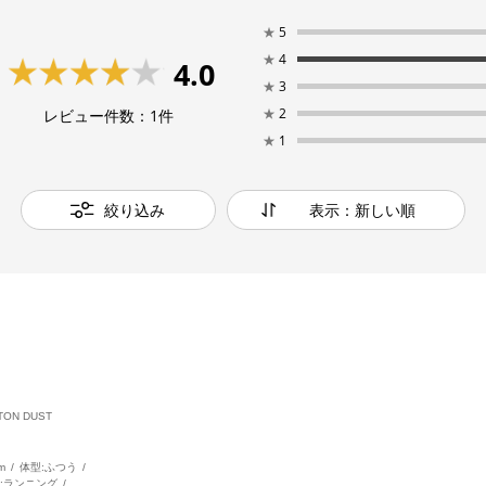
★
5
★
4
4.0
★
3
★
2
レビュー件数：
1
件
★
1
絞り込み
表示：新しい順
TON DUST
m
体型:
ふつう
:
ランニング