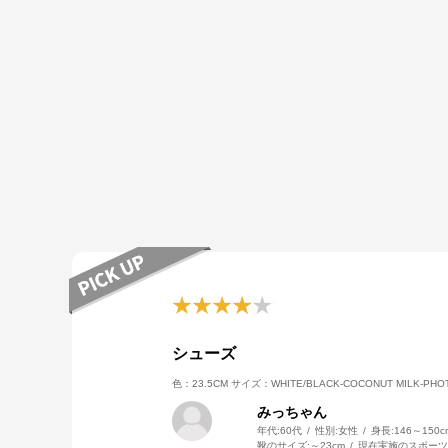
シューズ
色：23.5CM
サイズ：WHITE/BLACK-COCONUT MILK-PHO
みっちゃん
年代:
60代
性別:
女性
身長:
146～150c
靴のサイズ:
～23cm
現在実施のスポーツ