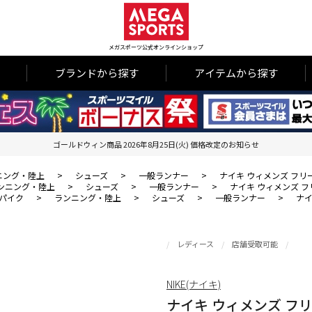
メガスポーツ公式オンラインショップ
ブランドから探す
アイテムから探す
ゴールドウィン商品 2026年8月25日(火) 価格改定のお知らせ
ニング・陸上
>
シューズ
>
一般ランナー
>
ナイキ ウィメンズ フリ
ンニング・陸上
>
シューズ
>
一般ランナー
>
ナイキ ウィメンズ フ
パイク
>
ランニング・陸上
>
シューズ
>
一般ランナー
>
ナイ
レディース
店舗受取可能
NIKE(ナイキ)
ナイキ ウィメンズ フリ