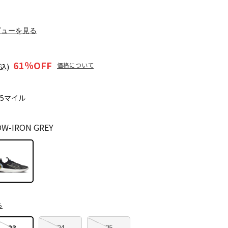
ビューを見る
61
％OFF
価格について
込)
15マイル
W-IRON GREY
ら
23
24
25