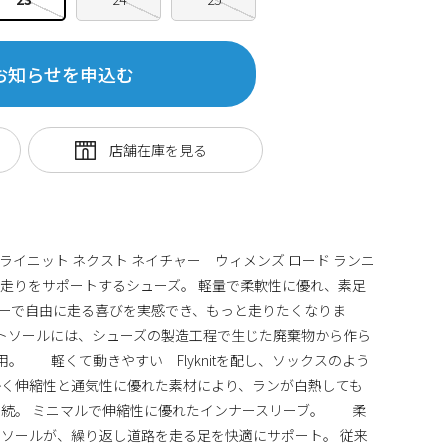
お知らせを申込む
フライニット ネクスト ネイチャー ウィメンズ ロード ランニ
走りをサポートするシューズ。 軽量で柔軟性に優れ、素足
アッパーで自由に走る喜びを実感でき、もっと走りたくなりま
 アウトソールには、シューズの製造工程で生じた廃棄物から作ら
以上使用。 軽くて動きやすい Flyknitを配し、ソックスのよう
かく伸縮性と通気性に優れた素材により、ランが白熱しても
持続。 ミニマルで伸縮性に優れたインナースリーブ。 柔
ソールが、繰り返し道路を走る足を快適にサポート。 従来