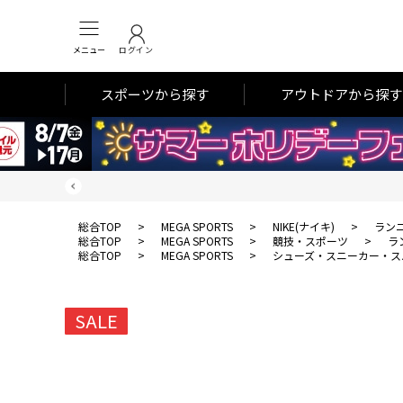
メニュー
ログイン
スポーツから探す
アウトドアから探す
総合TOP
>
MEGA SPORTS
>
NIKE(ナイキ)
>
ラン
総合TOP
>
MEGA SPORTS
>
競技・スポーツ
>
ラ
総合TOP
>
MEGA SPORTS
>
シューズ・スニーカー・ス
SALE