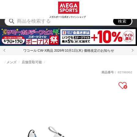
スポーツ
アウトドア
ブランド
アイテム
から探す
から探す
から探す
から探す
メガスポーツ公式オンラインショップ
検索
ワコール CW-X商品 2026年10月1日(木) 価格改定のお知らせ
メンズ
店舗受取可能
商品番号：
82796962