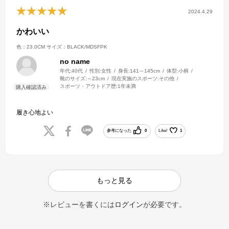
2024.4.29
かわいい
色：23.0CM
サイズ：BLACK/MDSFPK
no name
年代:
40代
性別:
女性
身長:
141～145cm
体型:
小柄
靴のサイズ:
～23cm
現在実施のスポーツ:
その他
スポーツ・アウトドア歴:
1年未満
履き心地よい
参考になった
0
Like!
1
もっと見る
※レビューを書くには
ログイン
が必要です。