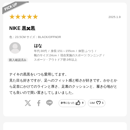
ーカーやNIKEのシューズに詳しい主人がいて、返品交換にならなかっ
た事に感謝しています。
2025.1.9
NIKE 黒✖️黒
色：23.5CM
サイズ：BLACK/OFFNOR
はな
年代:
30代
身長:
151～155cm
体型:
ふつう
靴のサイズ:
24cm
現在実施のスポーツ:
ランニング
スポーツ・アウトドア歴:
3年以上
ナイキの黒黒をいつも愛用してます。
見た目も好きですが、足へのフィット感と軽さが好きです。かかとか
ら足首にかけてのラインと厚さ、足裏のクッションと、履き心地がと
ても良いので買い置きしてしまいました。
参考になった
0
Like!
1