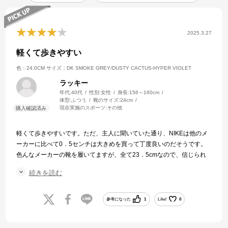
2025.3.27
軽くて歩きやすい
色：24.0CM
サイズ：DK SMOKE GREY/DUSTY CACTUS-HYPER VIOLET
ラッキー
年代:
40代
性別:
女性
身長:
156～160cm
体型:
ふつう
靴のサイズ:
24cm
現在実施のスポーツ:
その他
軽くて歩きやすいです。ただ、主人に聞いていた通り、NIKEは他のメ
ーカーに比べて0．5センチは大きめを買って丁度良いのだそうです。
色んなメーカーの靴を履いてますが、全て23．5cmなので、信じられ
ず主人に何度も確認しました。
続きを読む
届いて驚いたのは、24cmでピッタリ！欲を言えば
毎日履くものでは無いので、それほど伸びない事を考えたら24.5cm、
他のメーカーより1cm大きめを買ってもよかった程で、本当に驚きまし
参考になった
1
Like!
0
た。
品物も良品で梱包も丁寧でした。今回は、以前の仕事柄、スポーツメ