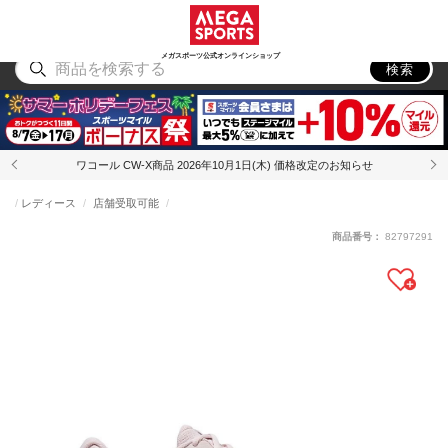
スポーツ
アウトドア
ブランド
アイテム
から探す
から探す
から探す
から探す
メガスポーツ公式オンラインショップ
検索
ワコール CW-X商品 2026年10月1日(木) 価格改定のお知らせ
レディース
店舗受取可能
商品番号：
82797291