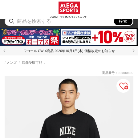
スポーツ
アウトドア
ブランド
アイテム
から探す
から探す
から探す
から探す
メガスポーツ公式オンラインショップ
検索
ワコール CW-X商品 2026年10月1日(木) 価格改定のお知らせ
メンズ
店舗受取可能
商品番号：
82800830