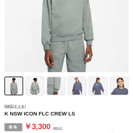
NIKE(ナイキ)
K NSW ICON FLC CREW LS
￥3,300
(税込)