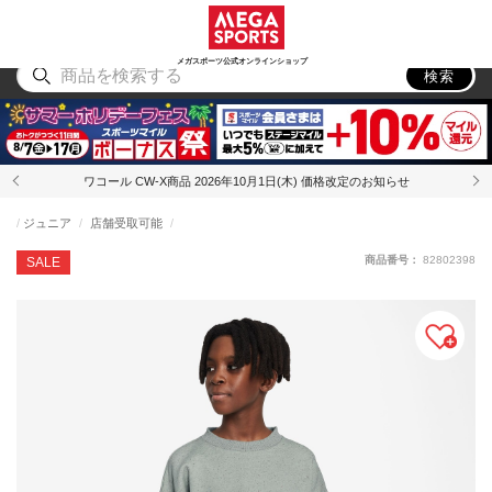
スポーツ
アウトドア
ブランド
アイテム
から探す
から探す
から探す
から探す
メガスポーツ公式オンラインショップ
検索
ワコール CW-X商品 2026年10月1日(木) 価格改定のお知らせ
ジュニア
店舗受取可能
商品番号：
82802398
SALE