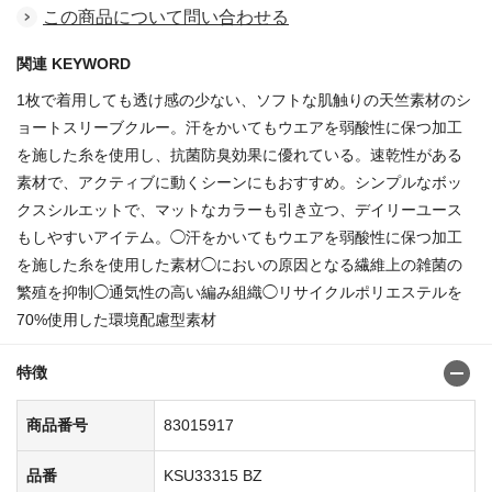
この商品について問い合わせる
関連 KEYWORD
1枚で着用しても透け感の少ない、ソフトな肌触りの天竺素材のシ
ョートスリーブクルー。汗をかいてもウエアを弱酸性に保つ加工
を施した糸を使用し、抗菌防臭効果に優れている。速乾性がある
素材で、アクティブに動くシーンにもおすすめ。シンプルなボッ
クスシルエットで、マットなカラーも引き立つ、デイリーユース
もしやすいアイテム。◯汗をかいてもウエアを弱酸性に保つ加工
を施した糸を使用した素材◯においの原因となる繊維上の雑菌の
繁殖を抑制◯通気性の高い編み組織◯リサイクルポリエステルを
70%使用した環境配慮型素材
特徴
商品番号
83015917
品番
KSU33315 BZ