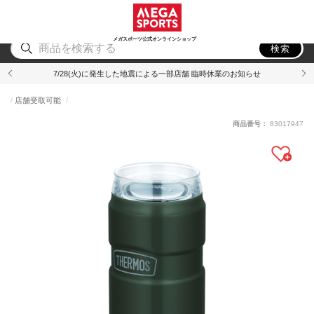
スポーツ
アウトドア
ブランド
アイテム
から探す
から探す
から探す
から探す
メガスポーツ公式オンラインショップ
検索
7/28(火)に発生した地震による一部店舗 臨時休業のお知らせ
店舗受取可能
商品番号：
83017947