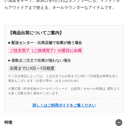
い温度をキープ。飲み口を付ければタンブラーにも。インドアか
らアウトドアまで使える、オールラウンダーなアイテムです。
【商品出荷についてご案内】
■ 配送センター・出荷店舗で在庫が揃う場合
ご注文完了（ご決済完了）の翌日に出荷
■ 複数点ご注文で在庫が揃わない場合
出荷までに4日～7日程度
※ご注文商品によっては、１点注文でも出荷までに4日～7日程度お時間を頂く
場合もございます（お取り寄せ・おまとめのため）
※繁忙期（年末年始やゴールデンウィーク、お盆等）やセール時期は, 通常より
も多く日数を頂く場合がございます。
詳しくはご利用ガイドをご覧ください
特徴