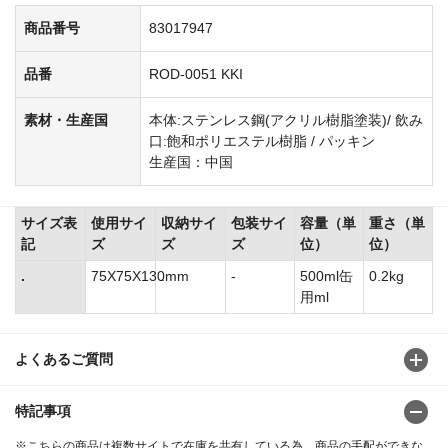
商品番号
83017947
品番
ROD-0051 KKI
素材・生産国
本体:ステンレス鋼(アクリル樹脂塗装)/ 飲み
口:飽和ポリエステル樹脂 / パッキン
生産国：中国
サイズ表
使用サイ
収納サイ
包装サイ
容量（単
重さ（単
記
ズ
ズ
ズ
位）
位）
.
75X75X130mm
.
-
500ml缶
0.2kg
用ml
よくあるご質問
特記事項
※こちらの商品は複数サイトで在庫を共有している為、商品の手配ができな