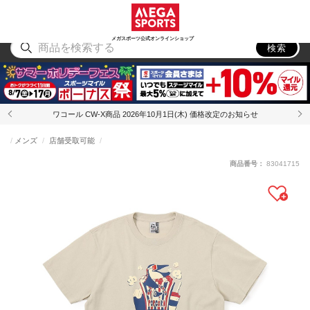
スポーツ
アウトドア
ブランド
アイテム
から探す
から探す
から探す
から探す
メガスポーツ公式オンラインショップ
検索
ワコール CW-X商品 2026年10月1日(木) 価格改定のお知らせ
メンズ
店舗受取可能
商品番号：
83041715