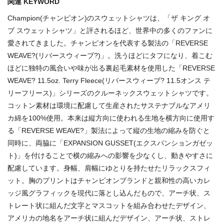
関連 KEYWORD
Champion(チャンピオン)のスウェットシャツは、「ザ キング オ
ブ スウェットシャツ」と評されるほど、世界中の多くのファンに
愛されてきました。チャンピオンを代表する製法の「REVERSE
WEAVE?(リバースウィーブ?)」。洗うほどにタフになり、着こむ
ほどに独特の風合いや味が出る裏起毛素材を使用した「REVERSE
WEAVE? 11.5oz. Terry Fleece(リバースウィーブ? 11.5オンス テ
リーフリース)」シリーズのクルーネックスウェットシャツです。
コットン素材は環境に配慮して生産されたサステナブルなアメリ
カ綿を100%使用。本来は縦方向に使われる生地を横方向に使用す
る「REVERSE WEAVE?」製法によって縦の生地の縮みを防ぐと
同時に、両脇に「EXPANSION GUSSET(エクスパンションガゼッ
ト)」を付けることで横の縮みへの影響を少なくし、動きやすさに
配慮しています。身幅、肩幅にゆとりを持たせたリラックスフィ
ット。胸のプリントはチャンピオンブランドと親和性の高いカレ
ッジ風グラフィックを現代に落とし込んだもので、アーチ状、ス
トレート状に組んだ文字とマスコットを組み合わせたデザイン、
アメリカの地名をアーチ状に組んだデザイン、アーチ状、ストレ