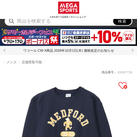
スポーツ
アウトドア
ブランド
アイテム
から探す
から探す
から探す
から探す
メガスポーツ公式オンラインショップ
検索
ワコール CW-X商品 2026年10月1日(木) 価格改定のお知らせ
メンズ
店舗受取可能
商品番号：
83067728