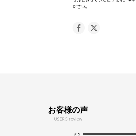
ださい。
お客様の声
USER’S review
★
5