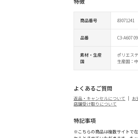
特徴
商品番号
83071241
品番
C3-A607 09
素材・生産
ポリエステ
国
生産国：
よくあるご質問
返品・キャンセルについて
お
店舗受け取りについて
特記事項
※こちらの商品は複数サイトで
セルとさせていただきます。キ