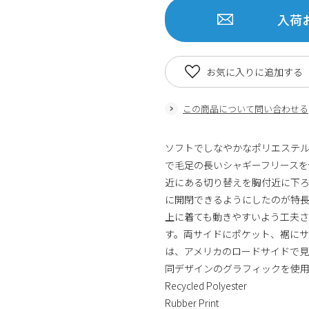
入荷
お気に入りに追加する
この商品について問い合わせる
ソフトでしなやかなポリエステ
で毛足の長いシャギーフリースを
近にある切り替えを胸付近に下
に開閉できるようにしたのが特
上に着ても動きやすいよう工夫
す。両サイドにポケット、裾に
は、アメリカのロードサイドで
同デザインのグラフィックを使用し
Recycled Polyester
Rubber Print