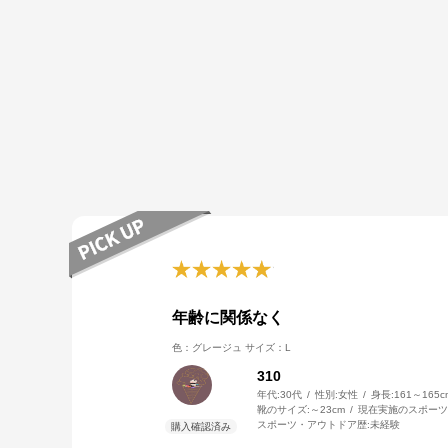
年齢に関係なく
色：グレージュ
サイズ：L
310
年代:
30代
性別:
女性
身長:
161～165c
靴のサイズ:
～23cm
現在実施のスポーツ
スポーツ・アウトドア歴:
未経験