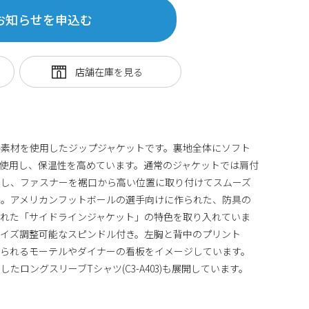
お知らせを申込む
ル素材を使用したジップジャケットです。裏地全体にソフト
使用し、保温性を高めています。通常のジャケットでは肩付
ろし、ファスナーを裾口から高い位置に取り付けてスムーズ
長。アメリカンフットボールの選手向けに作られた、防具の
された「サイドラインジャケット」の特色を取り入れていま
サイズ調整可能なスピンドル付き。左胸と背中のプリント
見られるモーテルやダイナーの看板をイメージしています。
たロングスリーブTシャツ(C3-A403)も展開しています。