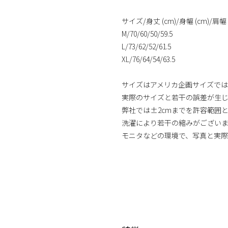
サイズ/身丈 (cm)/身幅 (cm)/肩幅 (
M/70/60/50/59.5
L/73/62/52/61.5
XL/76/64/54/63.5
サイズはアメリカ企画サイズでは
実際のサイズと若干の誤差が生
弊社では±2cmまでを許容範囲
洗濯により若干の縮みがござい
モニタなどの環境で、写真と実