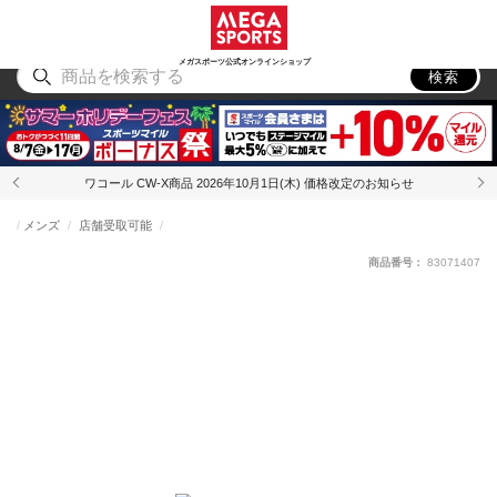
スポーツ
アウトドア
ブランド
アイテム
から探す
から探す
から探す
から探す
メガスポーツ公式オンラインショップ
検索
ワコール CW-X商品 2026年10月1日(木) 価格改定のお知らせ
メンズ
店舗受取可能
商品番号：
83071407