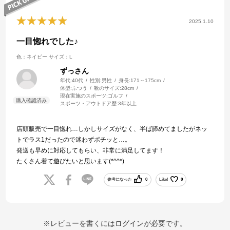
2025.1.10
一目惚れでした♪
色：ネイビー
サイズ：L
ずっさん
年代:
40代
性別:
男性
身長:
171～175cm
体型:
ふつう
靴のサイズ:
28cm
現在実施のスポーツ:
ゴルフ
スポーツ・アウトドア歴:
3年以上
店頭販売で一目惚れ…しかしサイズがなく、半ば諦めてましたがネッ
トでラス1だったので迷わずポチッと…。
発送も早めに対応してもらい、非常に満足してます！
たくさん着て遊びたいと思います(*^^*)
参考になった
0
Like!
0
※レビューを書くには
ログイン
が必要です。