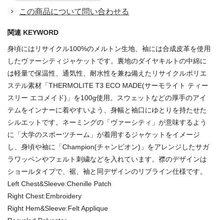
この商品について問い合わせる
関連 KEYWORD
身頃にはリサイクル100%のメルトン生地、袖には合成皮革を使用
したヴァーシティジャケットです。裏地のダイヤキルトの中綿に
は軽量で保温性、通気性、耐水性を兼ね備えたリサイクルポリエ
ステル素材「THERMOLITE T3 ECO MADE(サーモライト ティー
スリー エコメイド)」を100g使用。スウェットなどの厚手のアイ
テムをインナーに着やすいよう、身幅と袖口にゆとりを持たせた
シルエットです。ネーミングの「ヴァーシティ」が意味するよう
に「大学のスポーツチーム」が着用するジャケットをイメージ
し、身頃や袖に「Champion(チャンピオン)」をアレンジしたサガ
ラワッペンやフェルト刺繍などを入れています。襟のデザインは
ショールタイプで、裾、袖と同デザインのリブライン仕様です。
Left Chest&Sleeve:Chenille Patch
Right Chest:Embroidery
Right Hem&Sleeve:Felt Applique