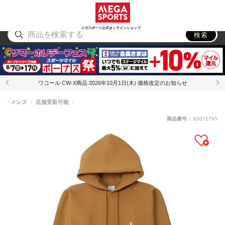
スポーツ
アウトドア
ブランド
アイテム
から探す
から探す
から探す
から探す
メガスポーツ公式オンラインショップ
検索
ワコール CW-X商品 2026年10月1日(木) 価格改定のお知らせ
メンズ
店舗受取可能
商品番号：
83071795