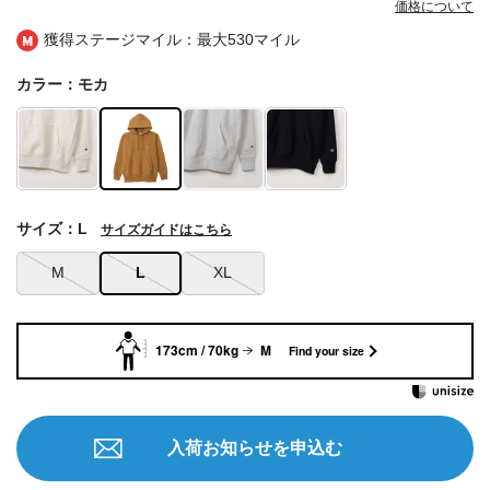
価格について
獲得ステージマイル：最大
530マイル
カラー：モカ
サイズ：L
サイズガイドはこちら
M
L
XL
173cm / 70kg
M
Find your size
入荷お知らせを申込む