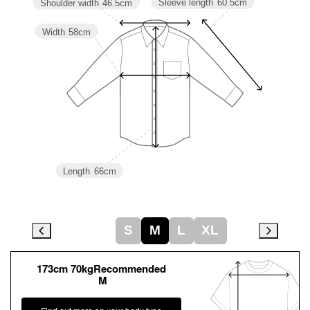
Sleeve length
60.5cm
Shoulder width
46.5cm
Width
58cm
Length
66cm
S
M
L
XL
173cm 70kgRecommended
M