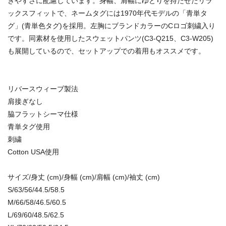
きやすさに配慮しています。身幅、肩幅にゆとりを持たせたリラ
ックスフィットで、ネームタグには1970年代モデルの「青単タ
グ」(青単色タグ)を採用。左胸にブランドカラーのCロゴ刺繍入り
です。同素材を使用したスウェットパンツ(C3-Q215、C3-W205)
も展開しているので、セットアップでの着用もオススメです。
リバースウィーブ製法
肩接ぎなし
脇フラットシーマ仕様
青単タグ使用
刺繍
Cotton USA使用
サイズ/身丈 (cm)/身幅 (cm)/肩幅 (cm)/袖丈 (cm)
S/63/56/44.5/58.5
M/66/58/46.5/60.5
L/69/60/48.5/62.5