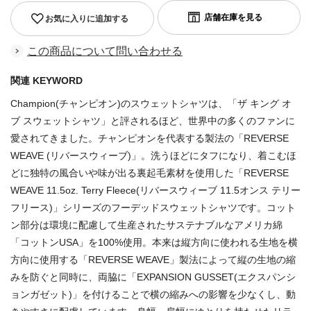
お気に入りに追加する
この商品について問い合わせる
関連 KEYWORD
Champion(チャンピオン)のスウェットシャツは、「ザ キング オ
ブ スウェットシャツ」と評されるほど、世界中の多くのファンに
愛されてきました。チャンピオンを代表する製法の「REVERSE
WEAVE (リバースウィーブ)」。洗うほどにタフになり、着こむほ
どに独特の風合いや味が出る裏起毛素材を使用した「REVERSE
WEAVE 11.5oz. Terry Fleece(リバースウィーブ 11.5オンス テリー
フリース)」シリーズのフーデッドスウェットシャツです。コット
ン部分は環境に配慮して生産されたサステナブルなアメリカ綿
「コットンUSA」を100%使用。本来は縦方向に使われる生地を横
方向に使用する「REVERSE WEAVE」製法によって縦の生地の縮
みを防ぐと同時に、両脇に「EXPANSION GUSSET(エクスパンシ
ョンガゼット)」を付けることで横の縮みへの影響を少なくし、動