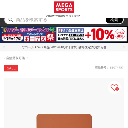
スポーツ
アウトドア
ブランド
アイテム
から探す
から探す
から探す
から探す
メガスポーツ公式オンラインショップ
検索
ワコール CW-X商品 2026年10月1日(木) 価格改定のお知らせ
店舗受取可能
商品番号：
83074757
SALE