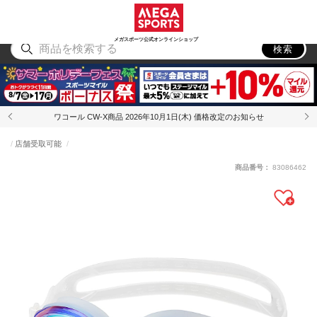
スポーツ
アウトドア
ブランド
アイテム
から探す
から探す
から探す
から探す
メガスポーツ公式オンラインショップ
検索
ワコール CW-X商品 2026年10月1日(木) 価格改定のお知らせ
店舗受取可能
商品番号：
83086462