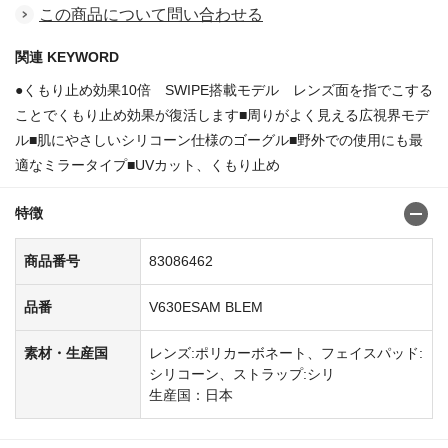
この商品について問い合わせる
関連 KEYWORD
●くもり止め効果10倍 SWIPE搭載モデル レンズ面を指でこする
ことでくもり止め効果が復活します■周りがよく見える広視界モデ
ル■肌にやさしいシリコーン仕様のゴーグル■野外での使用にも最
適なミラータイプ■UVカット、くもり止め
特徴
商品番号
83086462
品番
V630ESAM BLEM
素材・生産国
レンズ:ポリカーボネート、フェイスパッド:
シリコーン、ストラップ:シリ
生産国：日本