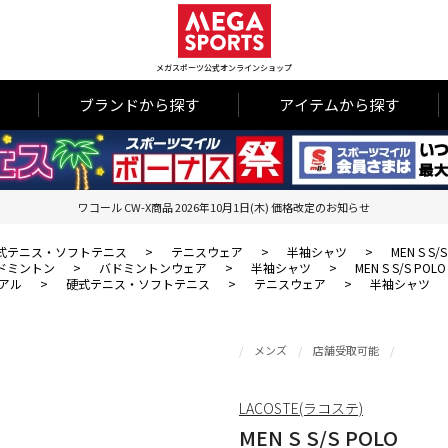
メガスポーツ公式オンラインショップ
ブランドから探す
アイテムから探す
ワコール CW-X商品 2026年10月1日(木) 価格改定のお知らせ
式テニス・ソフトテニス
>
テニスウェア
>
半袖シャツ
>
MEN S S/
ドミントン
>
バドミントンウェア
>
半袖シャツ
>
MEN S S/S POLO
アル
>
硬式テニス・ソフトテニス
>
テニスウェア
>
半袖シャツ
メンズ
店舗受取可能
LACOSTE(ラコステ)
MEN S S/S POLO