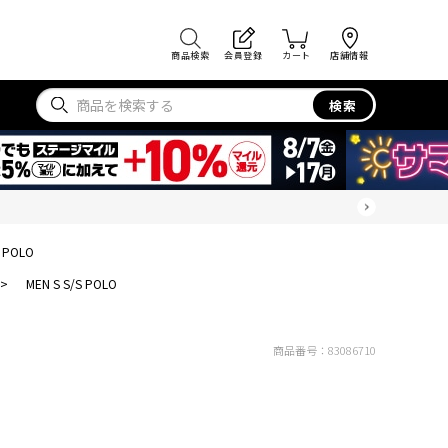
商品検索
会員登録
カート
店舗情報
検索
S POLO
>
MEN S S/S POLO
商品番号：
83086710