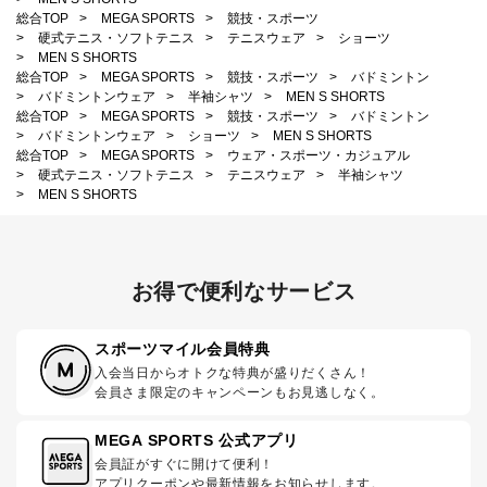
総合TOP
>
MEGA SPORTS
>
競技・スポーツ
>
硬式テニス・ソフトテニス
>
テニスウェア
>
ショーツ
>
MEN S SHORTS
総合TOP
>
MEGA SPORTS
>
競技・スポーツ
>
バドミントン
>
バドミントンウェア
>
半袖シャツ
>
MEN S SHORTS
総合TOP
>
MEGA SPORTS
>
競技・スポーツ
>
バドミントン
>
バドミントンウェア
>
ショーツ
>
MEN S SHORTS
総合TOP
>
MEGA SPORTS
>
ウェア・スポーツ・カジュアル
>
硬式テニス・ソフトテニス
>
テニスウェア
>
半袖シャツ
>
MEN S SHORTS
お得で便利なサービス
スポーツマイル会員特典
入会当日からオトクな特典が盛りだくさん！
会員さま限定のキャンペーンもお見逃しなく。
MEGA SPORTS 公式アプリ
会員証がすぐに開けて便利！
アプリクーポンや最新情報をお知らせします。