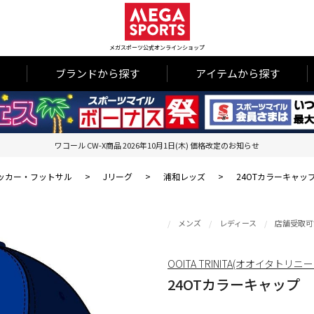
メガスポーツ公式オンラインショップ
ブランドから探す
アイテムから探す
ワコール CW-X商品 2026年10月1日(木) 価格改定のお知らせ
ッカー・フットサル
>
Jリーグ
>
浦和レッズ
>
24OTカラーキャッ
メンズ
レディース
店舗受取可
OOITA TRINITA(オオイタトリニー
24OTカラーキャップ