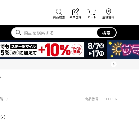
商品検索
会員登録
カート
店舗情報
検索
プ
能
商品番号：
83111716
タ)