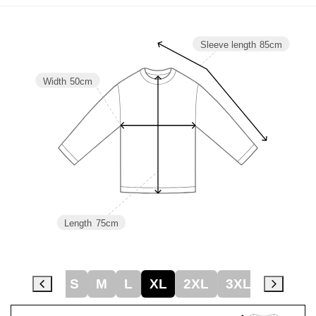
Sleeve length
85cm
Width
50cm
Length
75cm
S
M
L
XL
2XL
3XL
4XL