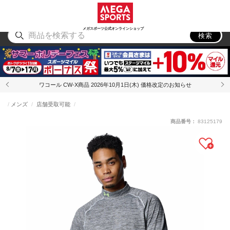
スポーツ
アウトドア
ブランド
アイテム
から探す
から探す
から探す
から探す
メガスポーツ公式オンラインショップ
検索
ワコール CW-X商品 2026年10月1日(木) 価格改定のお知らせ
メンズ
店舗受取可能
商品番号：
83125179