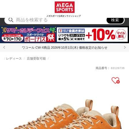
スポーツ
アウトドア
ブランド
アイテム
から探す
から探す
から探す
から探す
メガスポーツ公式オンラインショップ
検索
ワコール CW-X商品 2026年10月1日(木) 価格改定のお知らせ
レディース
店舗受取可能
商品番号：
83128736