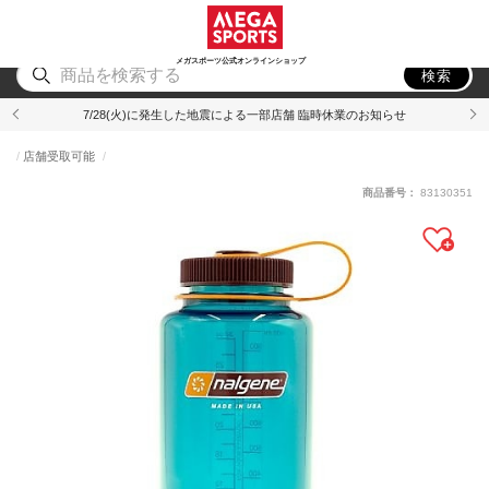
スポーツ
アウトドア
ブランド
アイテム
から探す
から探す
から探す
から探す
メガスポーツ公式オンラインショップ
検索
7/28(火)に発生した地震による一部店舗 臨時休業のお知らせ
店舗受取可能
商品番号：
83130351