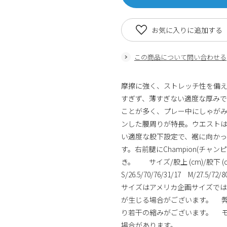
お気に入りに追加する
この商品について問い合わせる
摩擦に強く、ストレッチ性を備え
すぎず、薄すぎない適度な厚みで
ことが多く、プレー中にしゃが
ンした腰周りが特長。ウエスト
い適度な股下設定で、裾に向かっ
す。右前腿にChampion(チ
き。 サイズ/股上 (cm)/股下 (c
S/26.5/70/76/31/17 M/27.5/72/
サイズはアメリカ企画サイズで
が生じる場合がございます。 弊
り若干の縮みがございます。 
場合があります。