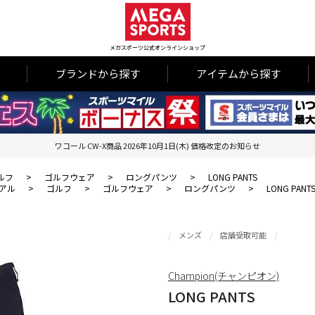
メガスポーツ公式オンラインショップ
ブランドから探す
アイテムから探す
ワコール CW-X商品 2026年10月1日(木) 価格改定のお知らせ
ルフ
>
ゴルフウェア
>
ロングパンツ
>
LONG PANTS
アル
>
ゴルフ
>
ゴルフウェア
>
ロングパンツ
>
LONG PANT
メンズ
店舗受取可能
Champion(チャンピオン)
LONG PANTS