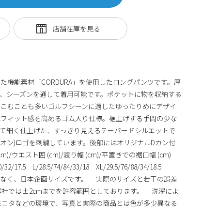
た機能素材「CORDURA」を使用したロングパンツです。厚
、シーズンを通して着用可能です。ポケットに物を収納する
みこむことも多いゴルフシーンに適したゆったりめにデザイ
はフィット感を高めるゴム入り仕様。裾上げする手間の少な
て細く仕上げた、すっきり見えるテーパードシルエットで
ャンピオン)ロゴを刺繍しています。後部にはオリジナルDカン付
m)/ウエスト囲 (cm)/渡り幅 (cm)/平置きでの裾口幅 (cm)
80/32/17.5 L/28.5/74/84/33/18 XL/29.5/76/88/34/18.5
はなく、日本企画サイズです。 実際のサイズと若干の誤差
社では±2cmまでを許容範囲としております。 洗濯によ
モニタなどの環境で、写真と実際の商品とは色が多少異なる