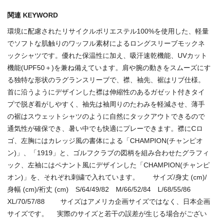
関連 KEYWORD
環境に配慮されたリサイクルポリエステル100%を使用した、軽量
でソフトな肌触りのワッフル素材によるロングスリーブモックネ
ックシャツです。優れた保温性に加え、吸汗速乾機能、UVカット
機能(UPF50＋)を兼ね備えています。肩や腕の動きをスムーズにす
る独特な形状のラグランスリーブで、襟、袖先、裾はリブ仕様。
首に沿うようにデザインした襟は伸縮性のあるガゼット付きタイ
プで脱ぎ着がしやすく、袖先は袖周りのたわみを軽減させ、薄手
の裾はスウェットシャツのように自然にタックアウトできるので
通気性が確保でき、暑い中でも快適にプレーできます。襟にCロ
ゴ、左胸にはカレッジ風の書体による「CHAMPION(チャンピオ
ン)」、「1919」と、ゴルフクラブの図柄を組み合わせたグラフィ
ック、左袖にはペナント風にデザインした「CHAMPION(チャンピ
オン)」を、それぞれ刺繍で入れています。 サイズ/身丈 (cm)/
身幅 (cm)/裄丈 (cm) S/64/49/82 M/66/52/84 L/68/55/86
XL/70/57/88 サイズはアメリカ企画サイズではなく、日本企画
サイズです。 実際のサイズと若干の誤差が生じる場合がござい