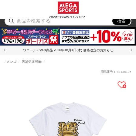
スポーツ
アウトドア
ブランド
アイテム
から探す
から探す
から探す
から探す
メガスポーツ公式オンラインショップ
検索
ワコール CW-X商品 2026年10月1日(木) 価格改定のお知らせ
メンズ
店舗受取可能
商品番号：
83136135