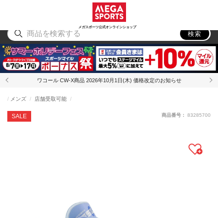
スポーツ
アウトドア
ブランド
アイテム
から探す
から探す
から探す
から探す
メガスポーツ公式オンラインショップ
検索
ワコール CW-X商品 2026年10月1日(木) 価格改定のお知らせ
メンズ
店舗受取可能
商品番号：
83285700
SALE