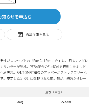
お知らせを申込む
コンセプトの「FuelCell Rebel V4」に、明るくアグレ
カラーが登場。PEBA配合のFuelCellを搭載したミッド
を実現。FANTOMFIT構造のアッパーがストレスフリーな
感覚、安定した足抜けに改良された前足部が、練習からレー
重さ（単位）
200g
27.5cm