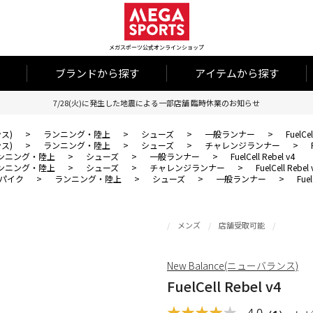
メガスポーツ公式オンラインショップ
ブランドから探す
アイテムから探す
7/28(火)に発生した地震による一部店舗 臨時休業のお知らせ
ンス)
>
ランニング・陸上
>
シューズ
>
一般ランナー
>
FuelCel
ンス)
>
ランニング・陸上
>
シューズ
>
チャレンジランナー
>
ンニング・陸上
>
シューズ
>
一般ランナー
>
FuelCell Rebel v4
ンニング・陸上
>
シューズ
>
チャレンジランナー
>
FuelCell Rebel 
パイク
>
ランニング・陸上
>
シューズ
>
一般ランナー
>
Fuel
メンズ
店舗受取可能
New Balance(ニューバランス)
FuelCell Rebel v4
4.0