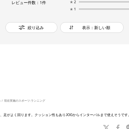
★
2
レビュー件数：
1
件
★
1
絞り込み
表示：新しい順
m
現在実施のスポーツ:
ランニング
、足がよく回ります。クッション性もありJOGからインターバルまで使えそうです