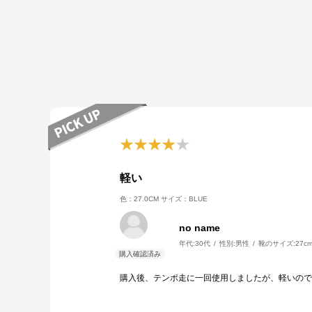
軽い
色：27.0CM
サイズ：BLUE
no name
年代:
30代
性別:
男性
靴のサイズ:
27c
購入後、テンポ走に一回使用しましたが、軽いので