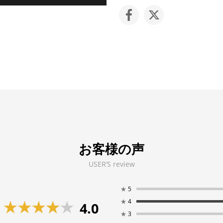
お客様の声
USER’S review
★
5
★
4
4.0
★
3