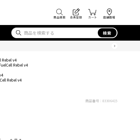
商品検索
会員登録
カート
店舗情報
検索
l Rebel v4
FuelCell Rebel v4
v4
Cell Rebel v4
商品番号：
83306415