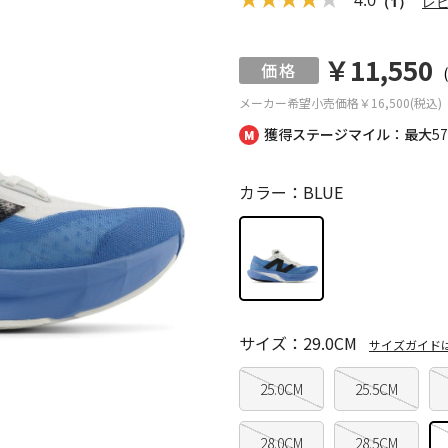
（1）
レ
￥11,550
メーカー希望小売価格
￥16,500(税込)
獲得ステージマイル：最大
5
カラー：BLUE
サイズ：29.0CM
サイズガイド
25.0CM
25.5CM
28.0CM
28.5CM