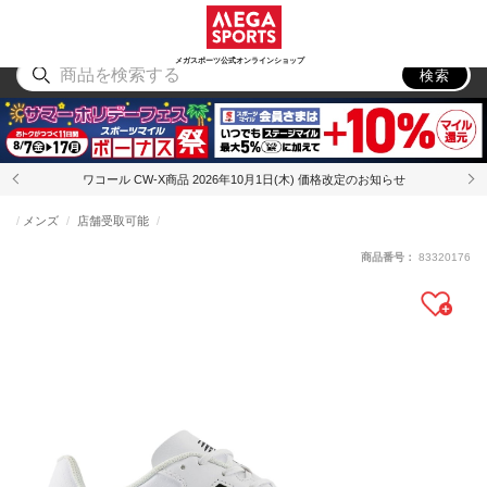
スポーツ
アウトドア
ブランド
アイテム
から探す
から探す
から探す
から探す
メガスポーツ公式オンラインショップ
検索
ワコール CW-X商品 2026年10月1日(木) 価格改定のお知らせ
メンズ
店舗受取可能
商品番号：
83320176