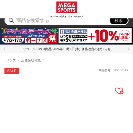
スポーツ
アウトドア
ブランド
アイテム
から探す
から探す
から探す
から探す
メガスポーツ公式オンラインショップ
検索
ワコール CW-X商品 2026年10月1日(木) 価格改定のお知らせ
メンズ
店舗受取可能
商品番号：
83350199
SALE